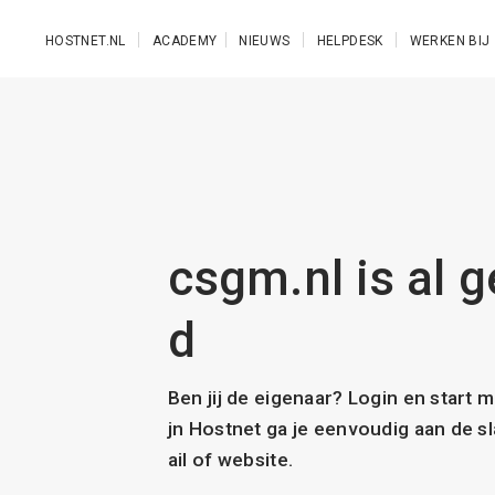
Ga naar de hoofdinhoud
HOSTNET.NL
ACADEMY
NIEUWS
HELPDESK
WERKEN BIJ
csgm.nl is al g
d
Ben jij de eigenaar? Login en start 
jn Hostnet ga je eenvoudig aan de 
ail of website.